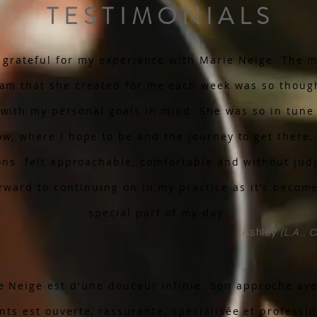
TESTIMONIALS
so grateful for my experience with Marie Neige. The 
am that she created for me each week was so though
with my personal goals in mind. She was so in tune 
w, where I hope to be and the journey to get there.
ons felt approachable, comfortable and without jud
orward to continuing on in my practice as it’s becom
special part of my day.
Ashley
(L.A., C
e Neige est d'une douceur infinie. Son approche ave
ts est ouverte, rassurante, spécialisée et professio