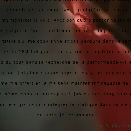
ue je méditais carrément avec quelqu'un qui me pre
 me montrait la voie. Avec son audio personnalisé et
e, j'ai pu intégrer rapidement et avec simplicité un
itative qui me convienne et qui perdure dans le te
que du RPM fait partie de ma routine maintenant et
s du tout dans la recherche de la performance vis à
tation. J'ai aimé chaque apprentissage du parcours
me m'a offert et je me sens maintenant capable de 
i-même, sans aucun support. Juste assez long pour 
omie et parvenir à intégrer la pratique dans sa vie 
durable. Je recommande!
Kim S. (Montré