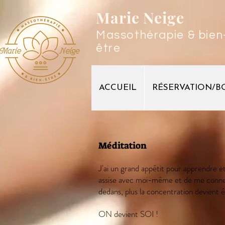
Marie
Neige
Massothérapie & bien
être
ACCUEIL
RÉSERVATION/B
Méditation
J'ai un grand appétit pour apprendre e
assise avec moi-même et de me connect
dedans, plus la concentration devient é
ON devient SOI !