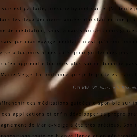
voix est parfaite, presque hypnotisante. J'ai tenté 
 dans les deux dernières années d'instaurer une pra
ne de méditation, sans jamais y arriver, mais grâce à 
e sais que mon voyage méditatif n'est qu'à son com
le sera toujours à mes côtés pour guider mes pas et
r d'en apprendre toujours plus sur ce domaine pas
Marie Neige! La confiance que je te porte est sans l
Claudia
(St-Jean sur le Richeli
affranchir des méditations guidées disponible sur I
 des applications et enfin développer sa propre pra
pagnement de Marie-Neige a été très précieux. Son t
propositions toute en bienveillance et en générosité 