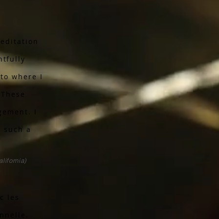
meditation
tfully
to where I
 These
gement. I
e such a
alifornia)
c les
nnelle.