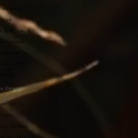
plusieurs
tique
elle, j'ai
mencement
 combler
sionnant!
imite!
eu, Canada)
nternet ou
tique,
on, sa voix
m'ont fait