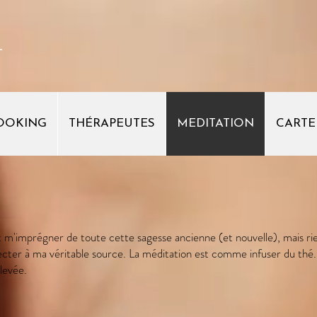
-
OOKING
THÉRAPEUTES
MEDITATION
CARTE
t m'imprégner de toute cette sagesse ancienne (et nouvelle), mais rie
er à ma véritable source. La méditation est comme infuser du thé. 
levée.