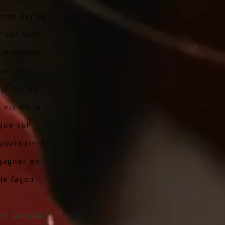
nait par la
 son suivi
e pratique
mps. La
 je ne me
 vis de la
 que son
poursuivre
gagner en
de façon
al, Canada))