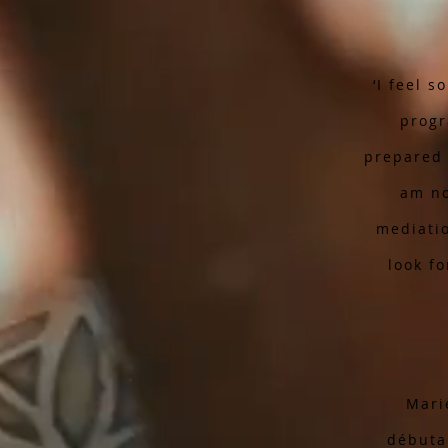
‘I feel 
progr
prepared 
am no
mediati
look f
Mari
débutan