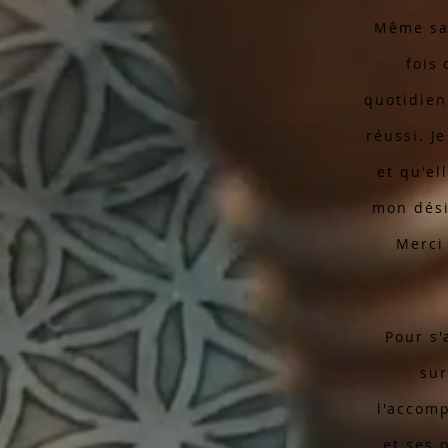
Même sa 
fois
quotidien
réussi. J
et qu'el
mon dési
Merci 
Pour s'
sur
l'accom
et ses 