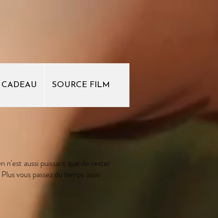
 CADEAU
SOURCE FILM
n n'est aussi puissant que de rester
Plus vous passez du temps assis