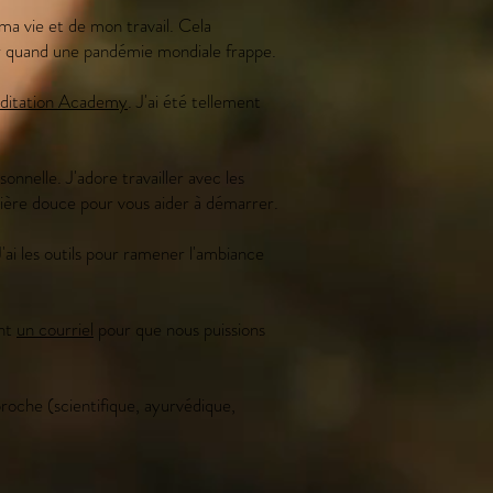
ma vie et de mon travail. Cela
voir quand une pandémie mondiale frappe.
editation Academy
. J'ai été tellement
nelle. J'adore travailler avec les
nière douce pour vous aider à démarrer.
ai les outils pour ramener l'ambiance
ent
un courriel
pour que nous puissions
roche (scientifique, ayurvédique,