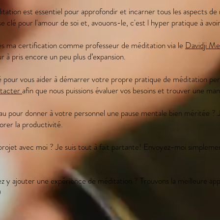
tation est essentiel pour approfondir et incarner tous les aspects de 
se clé pour l'amour de soi et, avouons-le, c'est l hyper pratique à a
ces ma certification comme professeur de méditation via le
Davidji M
 à pris encore un peu plus d’expansion.
our vous aider à démarrer votre propre pratique de méditation person
tacter
afin que nous puissions évaluer vos besoins et trouver une ma
eau pour donner à votre personnel une pause mentale bien méritée ? J'
orer la productivité.
projet avec moi ? Je suis tout à fait partante! Envoyez-moi simplem
ez y ajouter une expérience de méditation ? Trouvons la meilleure app
)