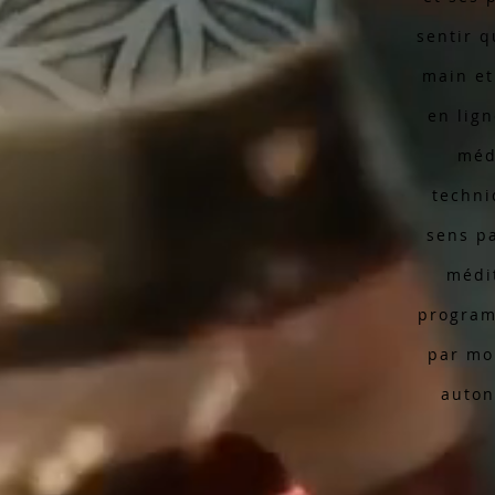
sentir q
main et
en lign
méd
techni
sens pa
médi
program
par mo
auton