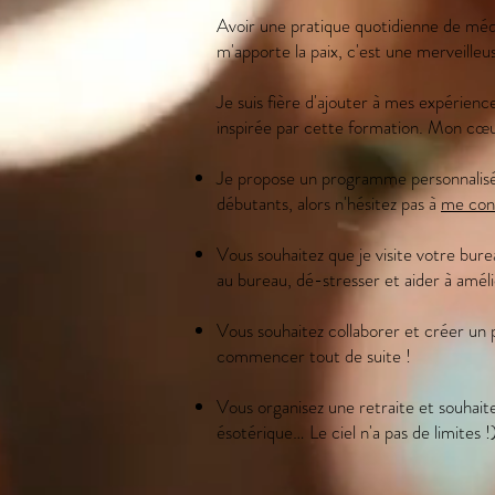
Avoir une pratique quotidienne de médi
m'apporte la paix, c'est une merveilleu
Je suis fière d'ajouter à mes expérien
inspirée par cette formation. Mon cœur
Je propose un programme personnalisé p
débutants, alors n'hésitez pas à
me con
Vous souhaitez que je visite votre bur
au bureau, dé-stresser et aider à améli
Vous souhaitez collaborer et créer un 
commencer tout de suite !
Vous organisez une retraite et souhait
ésotérique… Le ciel n'a pas de limites !