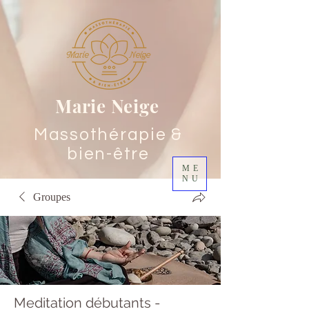
Marie
Neige
Massothérapie &
bien-être
ME
NU
Groupes
Meditation débutants -