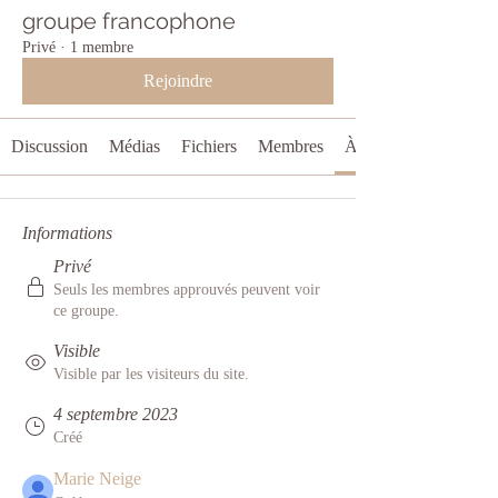
groupe francophone
Privé
·
1 membre
Rejoindre
Discussion
Médias
Fichiers
Membres
À propos
Informations
Privé
Seuls les membres approuvés peuvent voir
ce groupe.
Visible
Visible par les visiteurs du site.
4 septembre 2023
Créé
Marie Neige