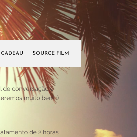
 CADEAU
SOURCE FILM
l de conversação é
nderemos muito bem :)
tratamento de 2 horas