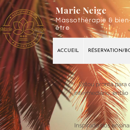
Marie
Neige
Massothérapie & bien
être
ACCUEIL
RÉSERVATION/B
Estou pronta para
intermediário, então
Inspirado dos ensina