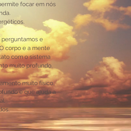
permite focar em nós
nda.
rgéticos.
os perguntamos e
O corpo e a mente
tato com o sistema
nto muito profundo.
mento muito físico,
ofundo e que ajuda a
l.
dos.