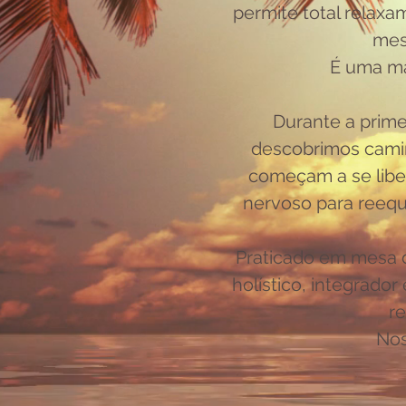
permite total relax
mes
É uma ma
Durante a prime
descobrimos cami
começam a se libe
nervoso para reequ
Praticado em mesa 
holístico, integrado
re
Nos