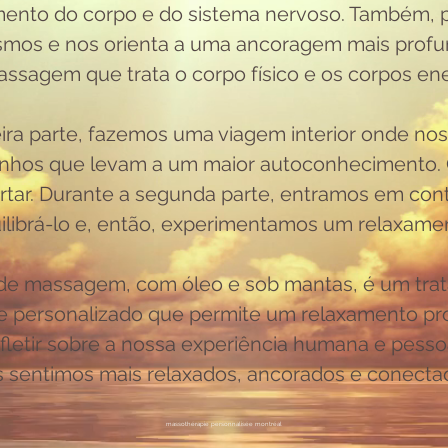
amento do corpo e do sistema nervoso. Também, 
mos e nos orienta a uma ancoragem mais profu
ssagem que trata o corpo físico e os corpos ene
ira parte, fazemos uma viagem interior onde n
nhos que levam a um maior autoconhecimento. 
rtar. Durante a segunda parte, entramos em con
ilibrá-lo e, então, experimentamos um relaxame
de massagem, com óleo e sob mantas, é um trata
r e personalizado que permite um relaxamento pr
fletir sobre a nossa experiência humana e pessoa
 sentimos mais relaxados, ancorados e conecta
massothérapie personnalisée montréal