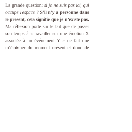
La grande question:
 si je ne suis pas ici, qui 
occupe l'espace ?
S’il n’y a personne dans 
le présent, cela signifie que je n’existe pas.
Ma réflexion porte sur le fait que de passer 
son temps à « travailler sur une émotion X 
associée à un événement Y » ne fait que 
m’éloigner du moment présent et donc de 
l’existence toute entière. J'en conclu qu'il est 
donc beaucoup plus efficace de laisser aller 
cette émotion, la laisser simplement me 
traverser avec toutes les réalités qui 
l'accompagne
La relâcher, s'abandonner et ne plus s’y 
accrocher pour rester présente 
et donc 
exister. 
. 